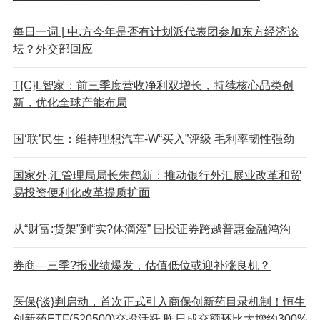
每日一词 | 中,方今年是否有计划派代表团参加东方经济论
坛？外交部回应
T{C}L智家：前三季度营收净利双增长，持续核心品类创
新，优化全球产能布局
国‘联’民生：维持理想汽车-W“买入”评级 毛利率韧性强劲
国家外,汇管理局局长朱鹤新：推动银行外汇展业改革和贸
易投资便利化改革提质扩面
从“财富:货架”到“实?体滴灌” 国投证券跨越普惠金融鸿沟
券商—三季?报业绩爆发，估值低位或迎补涨良机？
医保{谈}判启动，首次正式引入商保创新药目录机制！恒生
创新药ETF(520500)交投活跃 昨日成交额环比大增约300%