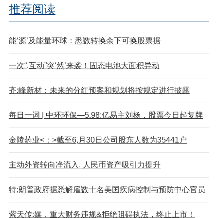
推荐阅读
能‘源’及能量环球：悉数转换余下可换股票据
一次“,互动”突‘然’来袭！固态电池大面积异动
齐:峰新材：未来的分红预案和规划将按规定进行披露
每日一词 | 中环环保—5.98:亿易主刘杨，股票今日起复牌
金陵药业<：>截至6,月30日公司股东人数为35441户
主动外资转向净流入. 人民币资产吸引力提升
特;朗普政府据悉解雇数十名美国疾病控制与预防中心官员
紫天传:媒，重大财务违规&拒绝阻碍执法，终止上市！