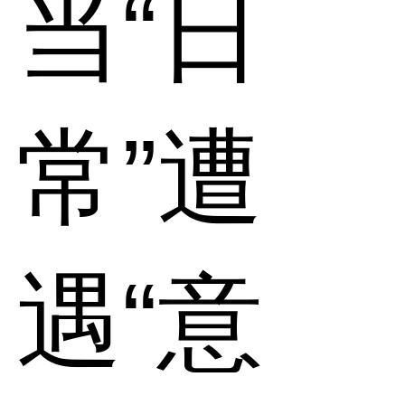
当“日
常”遭
遇“意