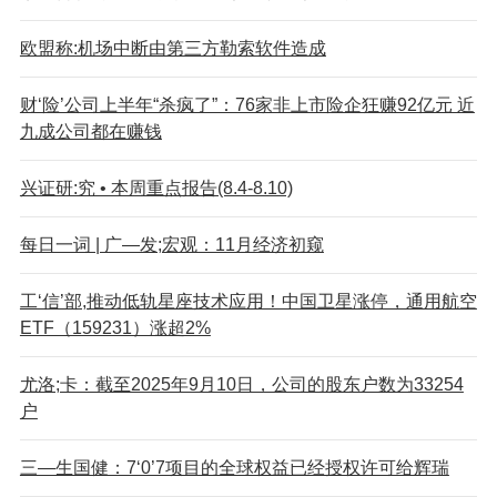
欧盟称:机场中断由第三方勒索软件造成
财‘险’公司上半年“杀疯了”：76家非上市险企狂赚92亿元 近
九成公司都在赚钱
兴证研:究 • 本周重点报告(8.4-8.10)
每日一词 | 广—发;宏观：11月经济初窥
工‘信’部,推动低轨星座技术应用！中国卫星涨停，通用航空
ETF（159231）涨超2%
尤洛;卡：截至2025年9月10日，公司的股东户数为33254
户
三—生国健：7‘0’7项目的全球权益已经授权许可给辉瑞