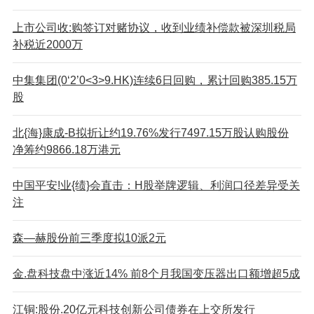
上市公司收:购签订对赌协议，收到业绩补偿款被深圳税局
补税近2000万
中集集团(0‘2’0<3>9.HK)连续6日回购，累计回购385.15万
股
北{海}康成-B拟折让约19.76%发行7497.15万股认购股份
净筹约9866.18万港元
中国平安!业{绩}会直击：H股举牌逻辑、利润口径差异受关
注
森—赫股份前三季度拟10派2元
金.盘科技盘中涨近14% 前8个月我国变压器出口额增超5成
江铜:股份.20亿元科技创新公司债券在上交所发行