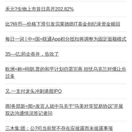
禾元?生物上市首日高开202.82%
比?特币—价格下滑引发贝莱德IBIT基金创纪录资金赎回
每日一词 | 中<国>联通App积分抵扣将调整为固定面额模式
35—亿:药企吞并，告吹了
欧洲<称>特朗.普的和平计划仍需完善 担忧乌克兰对俄让步
过多
又,一支付龙头冲刺港股IPO
商!务部新<闻>发言人就中马关于“马美对等贸易协议”开展
双边沟通情况答记者问
三木集:团：公?司当前暂不存在应披露而未披露事项