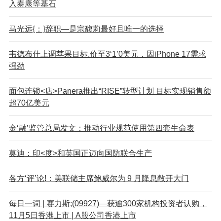
入泰康等基石
马光远{：}辞职—是宗馥莉最好且唯一的选择
韦德布什上调苹果目标.价至3‘1’0美元，因iPhone 17需求
强劲
面包连锁<店>Panera推出“RISE”转型计划 目标实现销售额
超70亿美元
金‘融’监管总局发文：推动行业规范使用第四套生命表
莫迪：印<度>和英国正迈向国防联合生产
各方‘评’论!：美联储主席鲍威尔为 9 月降息敞开大门
每日一词 | 赛力斯;(09927)—获逾300家机构投资者认购，
11月5日香港上市 | A股公司香港上市