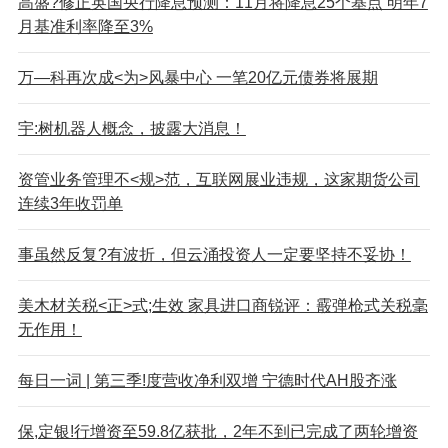
高盛?修正英国央行降息预测：11月将降息25个基点 明年7
月基准利率降至3%
万—科再次成<为>风暴中心 一笔20亿元债券将展期
宇:树机器人概念，披露大消息！
资管业务管理不<规>范，互联网展业违规，这家期货公司
连续3年收罚单
事虽然反复?有波折，但云涌投资人一定要坚持不妥协！
美木材关税<正>式;生效 家具进口商锐评：霰弹枪式关税毫
无作用！
每日一词 | 第三季!度营收净利双增 宁德时代AH股齐涨
保,定银!行增资至59.8亿获批，2年不到已完成了两轮增资