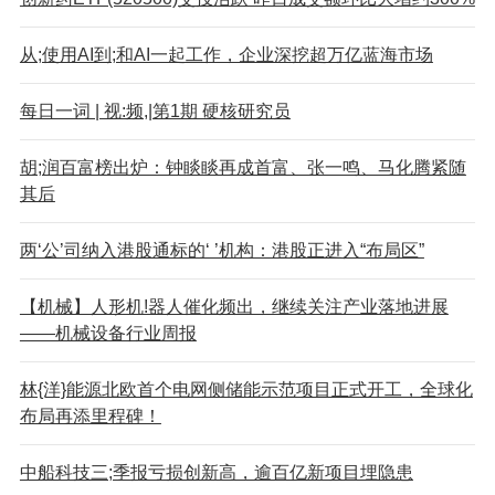
从;使用AI到;和AI一起工作，企业深挖超万亿蓝海市场
每日一词 | 视:频,|第1期 硬核研究员
胡;润百富榜出炉：钟睒睒再成首富、张一鸣、马化腾紧随
其后
两‘公’司纳入港股通标的‘ ’机构：港股正进入“布局区”
【机械】人形机!器人催化频出，继续关注产业落地进展
——机械设备行业周报
林{洋}能源北欧首个电网侧储能示范项目正式开工，全球化
布局再添里程碑！
中船科技三;季报亏损创新高，逾百亿新项目埋隐患