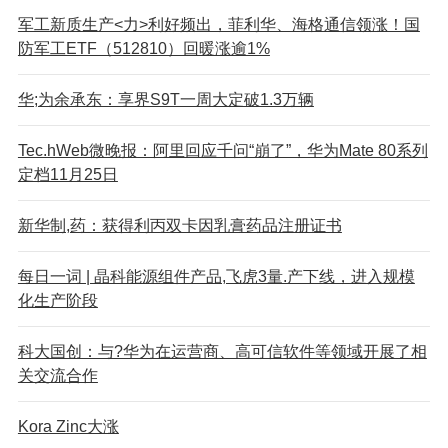
军工新质生产<力>利好频出，菲利华、海格通信领涨！国
防军工ETF（512810）回暖涨逾1%
华;为余承东：享界S9T一周大定破1.3万辆
Tec.hWeb微晚报：阿里回应千问“崩了”，华为Mate 80系列
定档11月25日
新华制,药：获得利丙双卡因乳膏药品注册证书
每日一词 | 晶科能源组件产品,飞虎3量.产下线，进入规模
化生产阶段
科大国创：与?华为在运营商、高可信软件等领域开展了相
关交流合作
Kor
a Zinc大涨