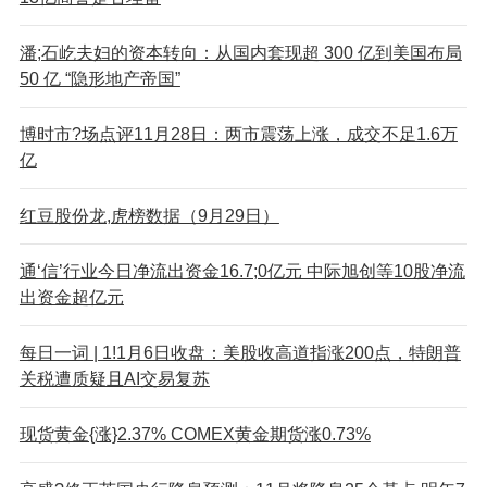
潘;石屹夫妇的资本转向：从国内套现超 300 亿到美国布局
50 亿 “隐形地产帝国”
博时市?场点评11月28日：两市震荡上涨，成交不足1.6万
亿
红豆股份龙,虎榜数据（9月29日）
通‘信’行业今日净流出资金16.7;0亿元 中际旭创等10股净流
出资金超亿元
每日一词 | 1!1月6日收盘：美股收高道指涨200点，特朗普
关税遭质疑且AI交易复苏
现货黄金{涨}2.37% COMEX黄金期货涨0.73%