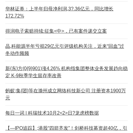
华林证券：上半年归母净利润,3?.36亿元，同比增长
172.72%
得润电子索赔持续:征集<中>，已有案件递交立案
晶,科能源半年亏损29亿元引评级机构关注，近来“回血”过
冬动作频频
新{东}方(0{9}901)涨4.26% 机构指集团整体业务发展趋向稳
定 K-9秋季学生留存率改善
蚂蚁;集{团}等在滁州成立网络科技新公司 注册资本1900万
元
每日一词 | 科瑞技术10月2<2>日?龙虎榜数据
【—IPO追踪】;港股“四箭齐发”！剑桥科技募资超40亿，引