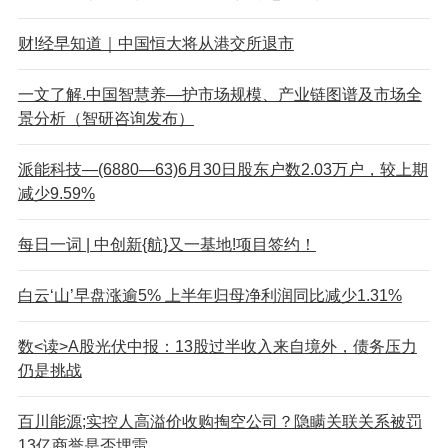
财!经早知道｜中国恒大将从港交所退市
一文了解.中国智慧养—护市场规模、产业链图谱及市场全
景分析（智研咨询发布）
派能科技—(6880—63)6月30日股东户数2.03万户，较上期
减少9.59%
每日一词 | 中创新{航}又一基地!项目签约！
白云‘山’早盘涨逾5% 上半年归母净利润同比减少1.31%
数<读>A股光伏中报：13股过半收入来自境外，债务压力
仍是挑战
百川能源;实控人高溢价收购掏空公司？隐瞒关联关系被罚
13亿商誉是否埋雷