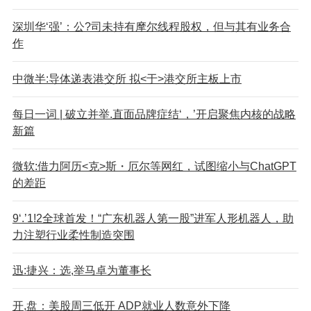
深圳华‘强’：公?司未持有摩尔线程股权，但与其有业务合
作
中微半:导体递表港交所 拟<于>港交所主板上市
每日一词 | 破立并举.直面品牌症结‘，’开启聚焦内核的战略
新篇
微软:借力阿历<克>斯・厄尔等网红，试图缩小与ChatGPT
的差距
9‘.’1!2全球首发！“广东机器人第一股”进军人形机器人，助
力注塑行业柔性制造突围
迅:捷兴：选,举马卓为董事长
开,盘：美股周三低开 ADP就业人数意外下降